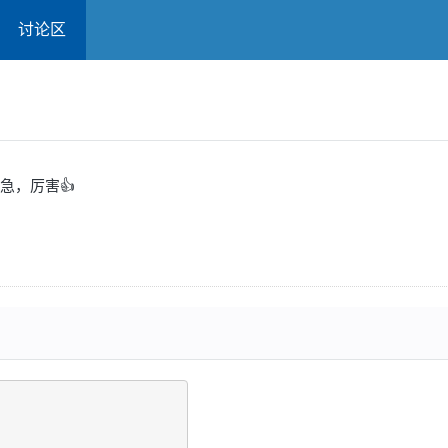
讨论区
急，厉害👍